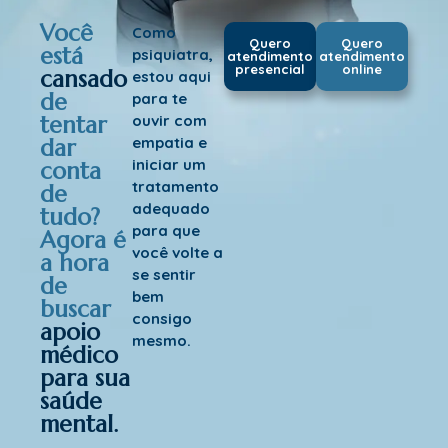
Você
Como
Quero
Quero
está
psiquiatra,
atendimento
atendimento
presencial
online
cansado
estou aqui
de
para te
tentar
ouvir com
empatia e
dar
iniciar um
conta
tratamento
de
adequado
tudo?
para que
Agora é
você volte a
a hora
se sentir
de
bem
buscar
consigo
apoio
mesmo.
médico
para sua
saúde
mental.